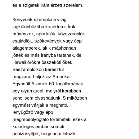
és a szigetek iránt érzett szerelem.
Könyvünk szereplői a világ
legkülönbözőbb karakterei. Írók,
művészek, sportolók, közszereplők,
családfők, szökevények vagy épp
átlagemberek, akik máshonnan
jöttek és más irányba tartanak, de
Hawaii örökre összeköti őket.
Beszámolóikon keresztül
megismerhetjük az Amerikai
Egyesült Államok 50. tagállamának
egy olyan arcát, melyről korábban
sehol sem olvashattunk. S miközben
egymást váltják a megható,
lenyűgöző vagy épp
megmosolyogtató történetek, ezek a
különleges emberi sorsok
bebizonyítják, hogy nem létezik