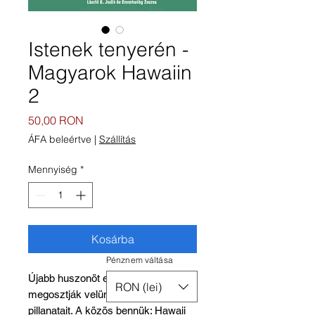
Istenek tenyerén -
Magyarok Hawaiin
2
Ár
50,00 RON
ÁFA beleértve
|
Szállítás
Mennyiség
*
Kosárba
Pénznem váltása
Újabb huszonöt ember, akik
RON (lei)
megosztják velünk életük fontos
pillanatait. A közös bennük: Hawaii