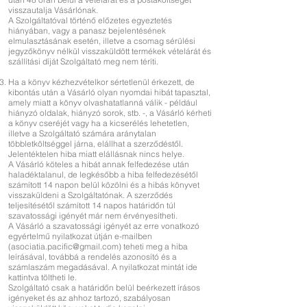
visszautalja Vásárlónak.
A Szolgáltatóval történő előzetes egyeztetés
hiányában, vagy a panasz bejelentésének
elmulasztásának esetén, illetve a csomag sérülési
jegyzőkönyv nélkül visszaküldött termékek vételárát és
szállítási díját Szolgáltató meg nem téríti.
Ha a könyv kézhezvételkor sértetlenül érkezett, de
kibontás után a Vásárló olyan nyomdai hibát tapasztal,
amely miatt a könyv olvashatatlanná válik - például
hiányzó oldalak, hiányzó sorok, stb. -, a Vásárló kérheti
a könyv cseréjét vagy ha a kicserélés lehetetlen,
illetve a Szolgáltató számára aránytalan
többletköltséggel járna, elállhat a szerződéstől.
Jelentéktelen hiba miatt elállásnak nincs helye.
A Vásárló köteles a hibát annak felfedezése után
haladéktalanul, de legkésőbb a hiba felfedezésétől
számított 14 napon belül közölni és a hibás könyvet
visszaküldeni a Szolgáltatónak. A szerződés
teljesítésétől számított 14 napos határidőn túl
szavatossági igényét már nem érvényesítheti.
A Vásárló a szavatossági igényét az erre vonatkozó
egyértelmű nyilatkozat útján e-mailben
(asociatia.pacific@gmail.com) teheti meg a hiba
leírásával, továbbá a rendelés azonosító és a
számlaszám megadásával. A nyilatkozat mintát ide
kattintva töltheti le.
Szolgáltató csak a határidőn belül beérkezett írásos
igényeket és az ahhoz tartozó, szabályosan