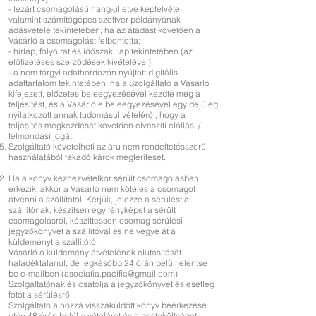
- lezárt csomagolású hang-,illetve képfelvétel,
valamint számítógépes szoftver példányának
adásvétele tekintetében, ha az átadást követően a
Vásárló a csomagolást felbontotta;
- hírlap, folyóirat és időszaki lap tekintetében (az
előfizetéses szerződések kivételével);
- a nem tárgyi adathordozón nyújtott digitális
adattartalom tekintetében, ha a Szolgáltató a Vásárló
kifejezett, előzetes beleegyezésével kezdte meg a
teljesítést, és a Vásárló e beleegyezésével egyidejűleg
nyilatkozott annak tudomásul vételéről, hogy a
teljesítés megkezdését követően elveszíti elállási /
felmondási jogát.
Szolgáltató követelheti az áru nem rendeltetésszerű
használatából fakadó károk megtérítését.
Ha a könyv kézhezvételkor sérült csomagolásban
érkezik, akkor a Vásárló nem köteles a csomagot
átvenni a szállítótól. Kérjük, jelezze a sérülést a
szállítónak, készítsen egy fényképet a sérült
csomagolásról, készíttessen csomag sérülési
jegyzőkönyvet a szállítóval és ne vegye át a
küldeményt a szállítótól.
Vásárló a küldemény átvételének elutasítását
haladéktalanul, de legkésőbb 24 órán belül jelentse
be e-mailben (asociatia.pacific@gmail.com)
Szolgáltatónak és csatolja a jegyzőkönyvet és esetleg
fotót a sérülésről.
Szolgáltató a hozzá visszaküldött könyv beérkezése
után 48 órán belül a vételárat és a postaköltséget