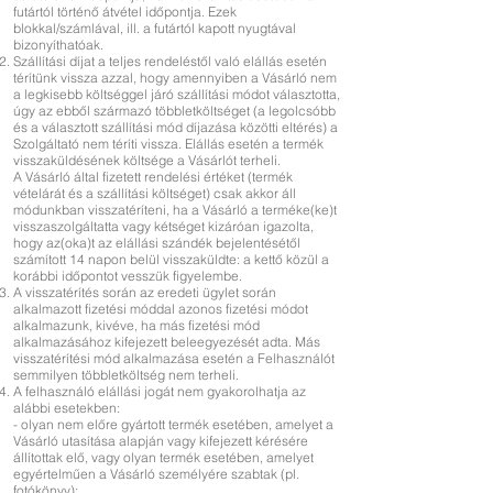
futártól történő átvétel időpontja. Ezek
blokkal/számlával, ill. a futártól kapott nyugtával
bizonyíthatóak.
Szállítási díjat a teljes rendeléstől való elállás esetén
térítünk vissza azzal, hogy amennyiben a Vásárló nem
a legkisebb költséggel járó szállítási módot választotta,
úgy az ebből származó többletköltséget (a legolcsóbb
és a választott szállítási mód díjazása közötti eltérés) a
Szolgáltató nem téríti vissza. Elállás esetén a termék
visszaküldésének költsége a Vásárlót terheli.
A Vásárló által fizetett rendelési értéket (termék
vételárát és a szállítási költséget) csak akkor áll
módunkban visszatéríteni, ha a Vásárló a terméke(ke)t
visszaszolgáltatta vagy kétséget kizáróan igazolta,
hogy az(oka)t az elállási szándék bejelentésétől
számított 14 napon belül visszaküldte: a kettő közül a
korábbi időpontot vesszük figyelembe.
A visszatérítés során az eredeti ügylet során
alkalmazott fizetési móddal azonos fizetési módot
alkalmazunk, kivéve, ha más fizetési mód
alkalmazásához kifejezett beleegyezését adta. Más
visszatérítési mód alkalmazása esetén a Felhasználót
semmilyen többletköltség nem terheli.
A felhasználó elállási jogát nem gyakorolhatja az
alábbi esetekben:
- olyan nem előre gyártott termék esetében, amelyet a
Vásárló utasítása alapján vagy kifejezett kérésére
állítottak elő, vagy olyan termék esetében, amelyet
egyértelműen a Vásárló személyére szabtak (pl.
fotókönyv);