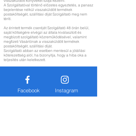
visszaküldött könyveket tudja kezelni.
A Szolgáltatóval történő előzetes egyeztetés, a panasz
bejelentése nélkül visszaküldött termékek
postaköltségét, szállítási díját Szolgáltató meg nem
téríti.
Az érintett termék cseréjét Szolgáltató 48 órán belül,
saját költségére elvégzi az általa kiválasztott és
megbízott szolgáltató közreműködésével, valamint
megfizeti Vásárlónak a visszaküldött termékek
postaköltségét, szállítási díját.
Szolgáltató abban az esetben mentesül a jótállási
kötelezettség alól, ha bizonyítja, hogy a hiba oka a
teljesítés után keletkezett.
Facebook
Instagram