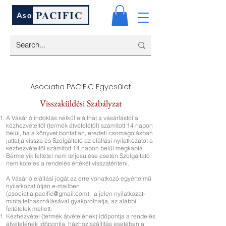
PACIFIC
Aso
Asociatia PACIFIC Egyesület
Visszaküldési Szabályzat
A Vásárló indoklás nélkül elállhat a vásárlástól a
kézhezvételtől (termék átvételétől) számított 14 napon
belül, ha a könyvet bontatlan, eredeti csomagolásban
juttatja vissza és Szolgáltató az elállási nyilatkozatot a
kézhezvételtől számított 14 napon belül megkapta.
Bármelyik feltétel nem teljesülése esetén Szolgáltató
nem köteles a rendelés értékét visszatéríteni.
A Vásárló elállási jogát az erre vonatkozó egyértelmű
nyilatkozat útján e-mailben
(asociatia.pacific@gmail.com), a jelen nyilatkozat-
minta felhasználásával gyakorolhatja, az alábbi
feltételek mellett:
Kézhezvétel (termék átvételének) időpontja a rendelés
átvételének időpontja, házhoz szállítás esetében a