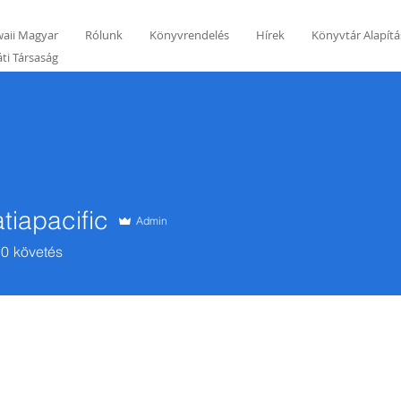
aii Magyar
Rólunk
Könyvrendelés
Hírek
Könyvtár Alapítá
ti Társaság
tiapacific
Admin
acific
0
követés