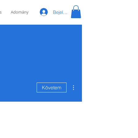
Bejelentkezés
s
Adomány
További műveletek
Követem