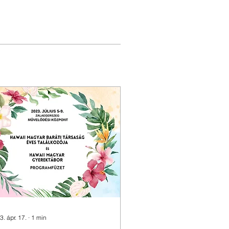
. ápr. 17.
∙
1
min