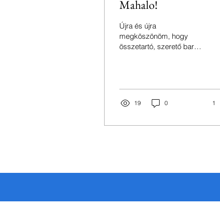
Mahalo!
Újra és újra
megköszönöm, hogy
összetartó, szerető baráti
társasággá formálódtunk.
Összegezve a 2024-es
rendezvényünket,
igazából csak...
19
0
1