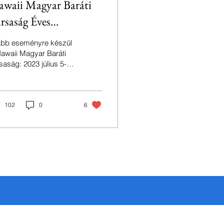
waii Magyar Baráti
rsaság Éves
lálkozója és Hawaii
abb eseményre készül
agyar Gyerektábor
awaii Magyar Baráti
saság: 2023 július 5-9
lt Zalaegerszegen
ött rendezi meg az
már hagyományossá
t éves találkozóját...
102
0
6