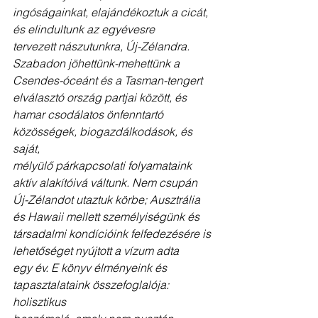
ingóságainkat, elajándékoztuk a cicát, 
és elindultunk az egyévesre
tervezett nászutunkra, Új-Zélandra. 
Szabadon jöhettünk-mehettünk a
Csendes-óceánt és a Tasman-tengert 
elválasztó ország partjai között, és
hamar csodálatos önfenntartó 
közösségek, biogazdálkodások, és 
saját,
mélyülő párkapcsolati folyamataink 
aktív alakítóivá váltunk. Nem csupán
Új-Zélandot utaztuk körbe; Ausztrália 
és Hawaii mellett személyiségünk és
társadalmi kondícióink felfedezésére is 
lehetőséget nyújtott a vízum adta
egy év. E könyv élményeink és 
tapasztalataink összefoglalója: 
holisztikus