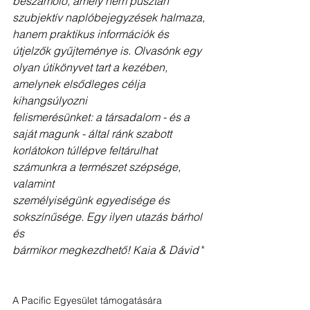
beszámoló, amely nem pusztán 
szubjektív naplóbejegyzések halmaza,
hanem praktikus információk és 
útjelzők gyűjteménye is. Olvasónk egy
olyan útikönyvet tart a kezében, 
amelynek elsődleges célja 
kihangsúlyozni
felismerésünket: a társadalom - és a 
saját magunk - által ránk szabott
korlátokon túllépve feltárulhat 
számunkra a természet szépsége, 
valamint
személyiségünk egyedisége és 
sokszínűsége. Egy ilyen utazás bárhol 
és
bármikor megkezdhető! Kaia & Dávid 
" 
A Pacific Egyesület támogatására 