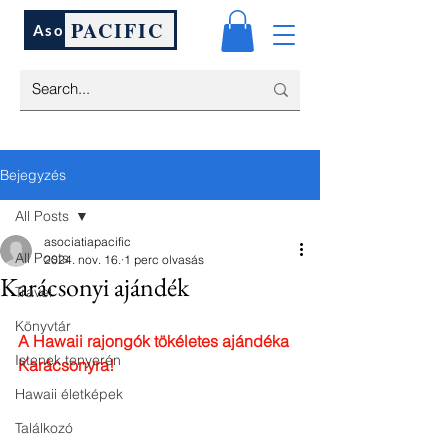
PACIFIC
Aso
Bejegyzés
All Posts
asociatiapacific
All Posts
2024. nov. 16.
1 perc olvasás
Karácsonyi ajándék
Travel
Könyvtár
A Hawaii rajongók tökéletes ajándéka 
Istenek tenyerén
Karácsonyra!
Hawaii életképek
Találkozó